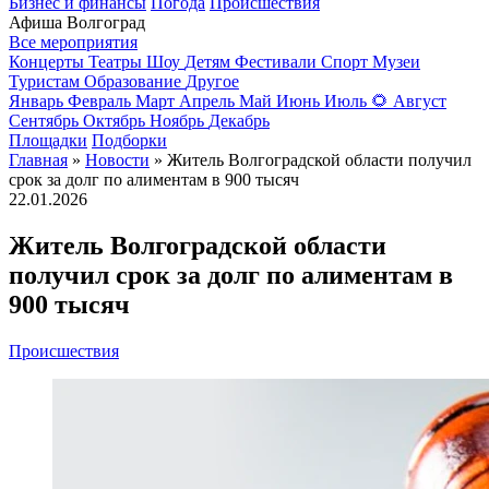
Бизнес и финансы
Погода
Происшествия
Афиша Волгоград
Все мероприятия
Концерты
Театры
Шоу
Детям
Фестивали
Спорт
Музеи
Туристам
Образование
Другое
Январь
Февраль
Март
Апрель
Май
Июнь
Июль
🌻
Август
Сентябрь
Октябрь
Ноябрь
Декабрь
Площадки
Подборки
Главная
»
Новости
» Житель Волгоградской области получил
срок за долг по алиментам в 900 тысяч
22.01.2026
Житель Волгоградской области
получил срок за долг по алиментам в
900 тысяч
Происшествия