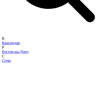
К
Краснодар
Р
Ростов-на-Дону
С
Сочи