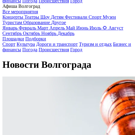
финансы
Погода
Происшествия
Город
Афиша Волгоград
Все мероприятия
Концерты
Театры
Шоу
Детям
Фестивали
Спорт
Музеи
Туристам
Образование
Другое
Январь
Февраль
Март
Апрель
Май
Июнь
Июль
🌻
Август
Сентябрь
Октябрь
Ноябрь
Декабрь
Площадки
Подборки
Спорт
Культура
Дороги и транспорт
Туризм и отдых
Бизнес и
финансы
Погода
Происшествия
Город
Новости Волгограда