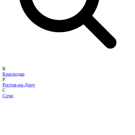
К
Краснодар
Р
Ростов-на-Дону
С
Сочи