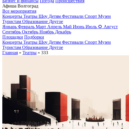
Бизнес и финансы
Погода
Происшествия
Афиша Волгоград
Все мероприятия
Концерты
Театры
Шоу
Детям
Фестивали
Спорт
Музеи
Туристам
Образование
Другое
Январь
Февраль
Март
Апрель
Май
Июнь
Июль
🌻
Август
Сентябрь
Октябрь
Ноябрь
Декабрь
Площадки
Подборки
Концерты
Театры
Шоу
Детям
Фестивали
Спорт
Музеи
Туристам
Образование
Другое
Главная
»
Театры
» 333