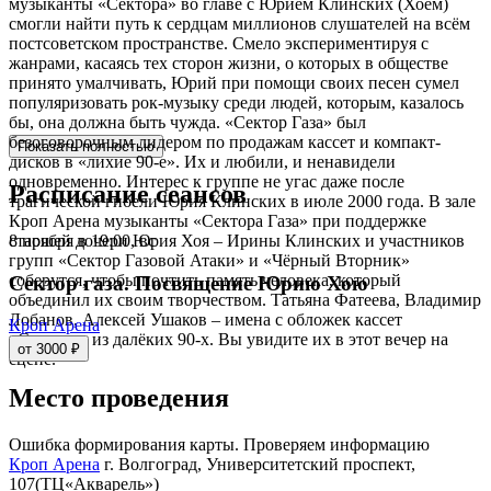
музыканты «Сектора» во главе с Юрием Клинских (Хоем)
смогли найти путь к сердцам миллионов слушателей на всём
постсоветском пространстве. Смело экспериментируя с
жанрами, касаясь тех сторон жизни, о которых в обществе
принято умалчивать, Юрий при помощи своих песен сумел
популяризовать рок-музыку среди людей, которым, казалось
бы, она должна быть чужда. «Сектор Газа» был
безоговорочным лидером по продажам кассет и компакт-
Показать полностью
дисков в «лихие 90-е». Их и любили, и ненавидели
одновременно. Интерес к группе не угас даже после
Расписание сеансов
трагической гибели Юрия Клинских в июле 2000 года. В зале
Кроп Арена музыканты «Сектора Газа» при поддержке
8 ноября в 19:00, вс
старшей дочери Юрия Хоя – Ирины Клинских и участников
групп «Сектор Газовой Атаки» и «Чёрный Вторник»
соберутся, чтобы почтить память человека, который
Сектор газа. Посвящение Юрию Хою
объединил их своим творчеством. Татьяна Фатеева, Владимир
Лобанов, Алексей Ушаков – имена с обложек кассет
Кроп Арена
«Сектора» из далёких 90-х. Вы увидите их в этот вечер на
от 3000 ₽
сцене.
Место проведения
Ошибка формирования карты. Проверяем информацию
Кроп Арена
г. Волгоград, Университетский проспект,
107(ТЦ«Акварель»)