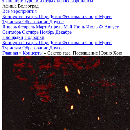
транспорт
Туризм и отдых
Бизнес и финансы
Афиша Волгоград
Все мероприятия
Концерты
Театры
Шоу
Детям
Фестивали
Спорт
Музеи
Туристам
Образование
Другое
Январь
Февраль
Март
Апрель
Май
Июнь
Июль
🌻
Август
Сентябрь
Октябрь
Ноябрь
Декабрь
Площадки
Подборки
Концерты
Театры
Шоу
Детям
Фестивали
Спорт
Музеи
Туристам
Образование
Другое
Главная
»
Концерты
» Сектор газа. Посвящение Юрию Хою