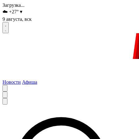
Загрузка...
☁️
+27
°
▾
9 августа, вск
Новости
Афиша