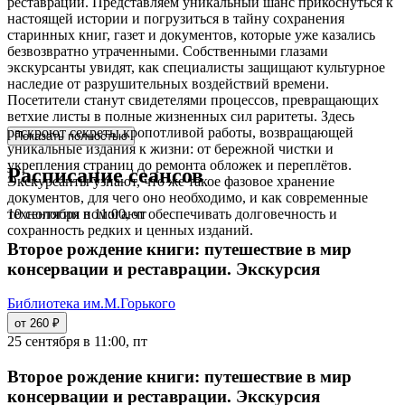
реставрации. Представляем уникальный шанс прикоснуться к
настоящей истории и погрузиться в тайну сохранения
старинных книг, газет и документов, которые уже казались
безвозвратно утраченными. Собственными глазами
экскурсанты увидят, как специалисты защищают культурное
наследие от разрушительных воздействий времени.
Посетители станут свидетелями процессов, превращающих
ветхие листы в полные жизненных сил раритеты. Здесь
раскроют секреты кропотливой работы, возвращающей
Показать полностью
уникальные издания к жизни: от бережной чистки и
укрепления страниц до ремонта обложек и переплётов.
Расписание сеансов
Экскурсанты узнают, что же такое фазовое хранение
документов, для чего оно необходимо, и как современные
10 сентября в 11:00, чт
технологии помогают обеспечивать долговечность и
сохранность редких и ценных изданий.
Второе рождение книги: путешествие в мир
консервации и реставрации. Экскурсия
Библиотека им.М.Горького
от 260 ₽
25 сентября в 11:00, пт
Второе рождение книги: путешествие в мир
консервации и реставрации. Экскурсия