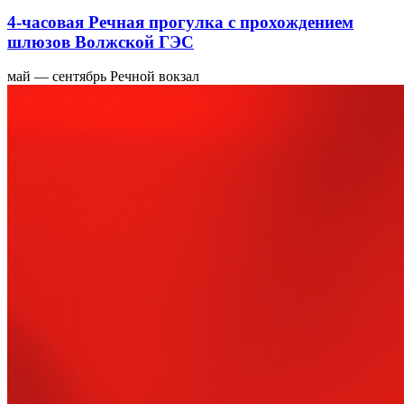
4-часовая Речная прогулка с прохождением
шлюзов Волжской ГЭС
май — сентябрь
Речной вокзал