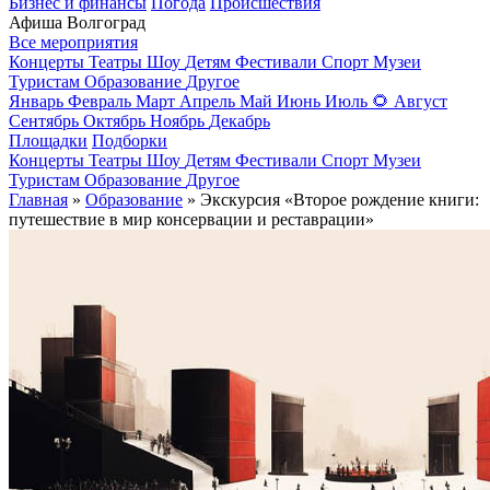
Бизнес и финансы
Погода
Происшествия
Афиша Волгоград
Все мероприятия
Концерты
Театры
Шоу
Детям
Фестивали
Спорт
Музеи
Туристам
Образование
Другое
Январь
Февраль
Март
Апрель
Май
Июнь
Июль
🌻
Август
Сентябрь
Октябрь
Ноябрь
Декабрь
Площадки
Подборки
Концерты
Театры
Шоу
Детям
Фестивали
Спорт
Музеи
Туристам
Образование
Другое
Главная
»
Образование
» Экскурсия «Второе рождение книги:
путешествие в мир консервации и реставрации»