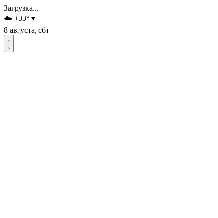
Загрузка...
☁️
+33
°
▾
8 августа, сбт