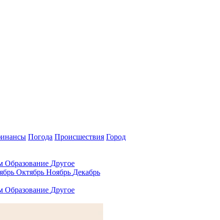
финансы
Погода
Происшествия
Город
ам
Образование
Другое
ябрь
Октябрь
Ноябрь
Декабрь
ам
Образование
Другое