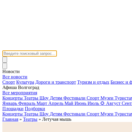
Новости
Все новости
Спорт
Культура
Дороги и транспорт
Туризм и отдых
Бизнес и 
Афиша Волгоград
Все мероприятия
Концерты
Театры
Шоу
Детям
Фестивали
Спорт
Музеи
Турист
Январь
Февраль
Март
Апрель
Май
Июнь
Июль
🌻
Август
Сент
Площадки
Подборки
Концерты
Театры
Шоу
Детям
Фестивали
Спорт
Музеи
Турист
Главная
»
Театры
» Летучая мышь