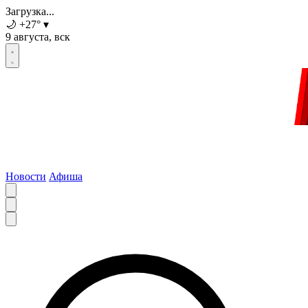
Загрузка...
🌙
+27
°
▾
9 августа, вск
Новости
Афиша