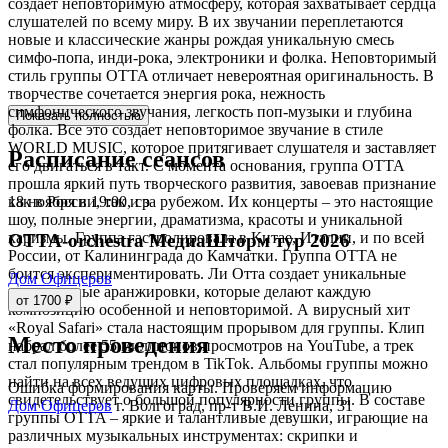
создает неповторимую атмосферу, которая захватывает сердца
слушателей по всему миру. В их звучании переплетаются
новые и классические жанры рождая уникальную смесь
симфо-попа, инди-рока, электроники и фолка. Неповторимый
стиль группы OTTA отличает невероятная оригинальность. В
творчестве сочетается энергия рока, нежность
симфонического звучания, легкость поп-музыки и глубина
Показать полностью
фолка. Все это создает неповторимое звучание в стиле
WORLD MUSIC, которое притягивает слушателя и заставляет
Расписание сеансов
его двигаться в такт. С момента основания, группа OTTA
прошла яркий путь творческого развития, завоевав признание
18 ноября в 19:00, ср
как в России, так и за рубежом. Их концерты – это настоящие
шоу, полные энергии, драматизма, красоты и уникальной
харизмы. Группа гастролировала в Китае, Италии, и по всей
ОТТА-orchestra МедиаШторм тур 2026
России, от Калининграда до Камчатки. Группа OTTA не
боится экспериментировать. Ли Отта создает уникальные
Дом Офицеров
музыкальные аранжировки, которые делают каждую
от 1700 ₽
композицию особенной и неповторимой. А вирусный хит
«Royal Safari» стала настоящим прорывом для группы. Клип
Место проведения
набрал более 55 миллионов просмотров на YouTube, а трек
стал популярным трендом в TikTok. Альбомы группы можно
найти на всех ведущих цифровых площадках, что
Ошибка формирования карты. Проверяем информацию
свидетельствует о большой популярности группы. В составе
Дом Офицеров
г. Волгоград, пр-т В.И. Ленина, 31
группы OTTA – яркие и талантливые девушки, играющие на
различных музыкальных инструментах: скрипки и