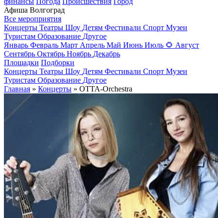
финансы
Погода
Происшествия
Город
Афиша Волгоград
Все мероприятия
Концерты
Театры
Шоу
Детям
Фестивали
Спорт
Музеи
Туристам
Образование
Другое
Январь
Февраль
Март
Апрель
Май
Июнь
Июль
🌻
Август
Сентябрь
Октябрь
Ноябрь
Декабрь
Площадки
Подборки
Концерты
Театры
Шоу
Детям
Фестивали
Спорт
Музеи
Туристам
Образование
Другое
Главная
»
Концерты
» OTTA-Orchestra