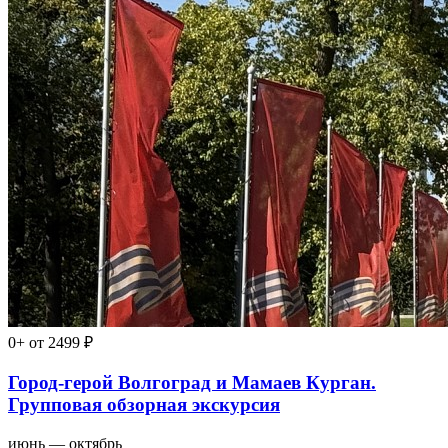
0+
от 2499 ₽
Город-герой Волгоград и Мамаев Курган.
Групповая обзорная экскурсия
июнь — октябрь