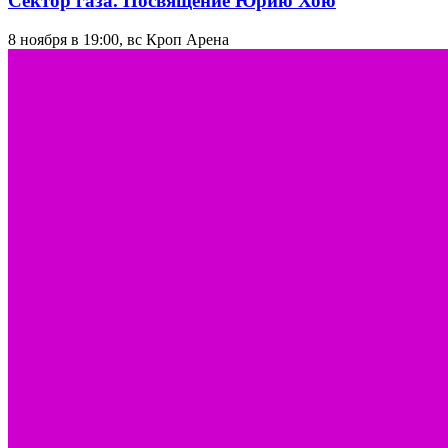
Сектор газа. Посвящение Юрию Хою
8 ноября в 19:00, вс
Кроп Арена