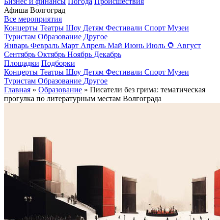
Бизнес и финансы
Погода
Происшествия
Афиша Волгоград
Все мероприятия
Концерты
Театры
Шоу
Детям
Фестивали
Спорт
Музеи
Туристам
Образование
Другое
Январь
Февраль
Март
Апрель
Май
Июнь
Июль
🌻
Август
Сентябрь
Октябрь
Ноябрь
Декабрь
Площадки
Подборки
Концерты
Театры
Шоу
Детям
Фестивали
Спорт
Музеи
Туристам
Образование
Другое
Главная
»
Образование
» Писатели без грима: тематическая
прогулка по литературным местам Волгограда