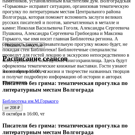
памятников, установленным властителям дум. Волгоградская
«Горьковка» исправит ситуацию, организовав тематическую
прогулку по литературным местам Центрального района
Волгограда, которая поможет вспомнить заслуги великих
русских писателей и поэтов, запечатленных в металле и
камне: Николая Васильевича Гоголя, Александра Сергеевича
Пушкина, Александра Сергеевича Грибоедова и Максима
Горького, чье имя носит главная Библиотека региона. А
совершить такую познавательную прогулку можно будет, не
Показать полностью
покидая стен Библиотеки! Библиотечные специалисты
проведут для гостей лекцию и экскурсию непосредственно в
Расписание сеансов
многоуровневых помещениях книгохранилища. Здесь будут
оформлены тематические книжные выставки. Гости узнают
3 сентября в 16:00, чт
много интересного о жизни и творчестве названных творцов
и получат подробную информацию об истории и авторах
памятников.
Писатели без грима: тематическая прогулка по
литературным местам Волгограда
Библиотека им.М.Горького
от 208 ₽
8 октября в 16:00, чт
Писатели без грима: тематическая прогулка по
литературным местам Волгограда