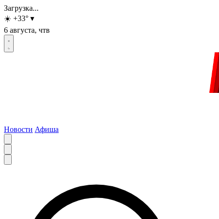
Загрузка...
☀️
+33
°
▾
6 августа, чтв
Новости
Афиша