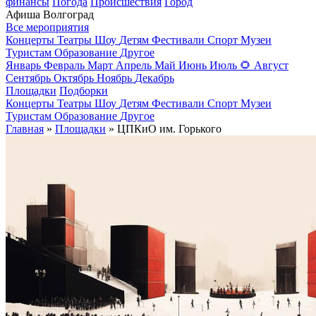
финансы
Погода
Происшествия
Город
Афиша Волгоград
Все мероприятия
Концерты
Театры
Шоу
Детям
Фестивали
Спорт
Музеи
Туристам
Образование
Другое
Январь
Февраль
Март
Апрель
Май
Июнь
Июль
🌻
Август
Сентябрь
Октябрь
Ноябрь
Декабрь
Площадки
Подборки
Концерты
Театры
Шоу
Детям
Фестивали
Спорт
Музеи
Туристам
Образование
Другое
Главная
»
Площадки
» ЦПКиО им. Горького