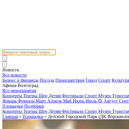
Новости
Все новости
Бизнес и финансы
Погода
Происшествия
Город
Спорт
Культур
Афиша Волгоград
Все мероприятия
Концерты
Театры
Шоу
Детям
Фестивали
Спорт
Музеи
Турист
Январь
Февраль
Март
Апрель
Май
Июнь
Июль
🌻
Август
Сент
Площадки
Подборки
Концерты
Театры
Шоу
Детям
Фестивали
Спорт
Музеи
Турист
Главная
»
Площадки
» Детский Городской Парк (ДК Ворошилов