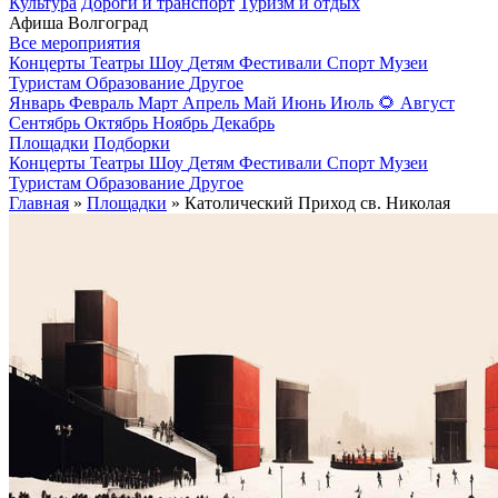
Культура
Дороги и транспорт
Туризм и отдых
Афиша Волгоград
Все мероприятия
Концерты
Театры
Шоу
Детям
Фестивали
Спорт
Музеи
Туристам
Образование
Другое
Январь
Февраль
Март
Апрель
Май
Июнь
Июль
🌻
Август
Сентябрь
Октябрь
Ноябрь
Декабрь
Площадки
Подборки
Концерты
Театры
Шоу
Детям
Фестивали
Спорт
Музеи
Туристам
Образование
Другое
Главная
»
Площадки
» Католический Приход св. Николая