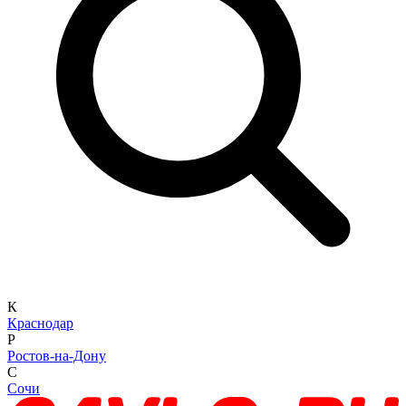
К
Краснодар
Р
Ростов-на-Дону
С
Сочи