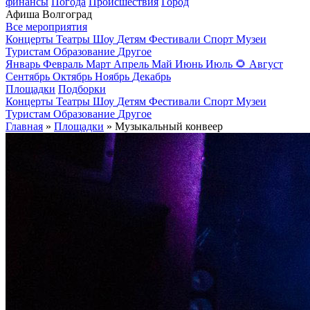
финансы
Погода
Происшествия
Город
Афиша Волгоград
Все мероприятия
Концерты
Театры
Шоу
Детям
Фестивали
Спорт
Музеи
Туристам
Образование
Другое
Январь
Февраль
Март
Апрель
Май
Июнь
Июль
🌻
Август
Сентябрь
Октябрь
Ноябрь
Декабрь
Площадки
Подборки
Концерты
Театры
Шоу
Детям
Фестивали
Спорт
Музеи
Туристам
Образование
Другое
Главная
»
Площадки
» Музыкальный конвеер