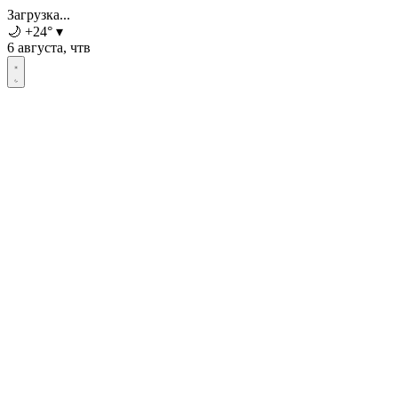
Загрузка...
🌙
+24
°
▾
6 августа, чтв