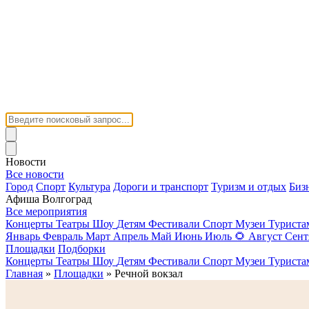
Новости
Все новости
Город
Спорт
Культура
Дороги и транспорт
Туризм и отдых
Биз
Афиша Волгоград
Все мероприятия
Концерты
Театры
Шоу
Детям
Фестивали
Спорт
Музеи
Турист
Январь
Февраль
Март
Апрель
Май
Июнь
Июль
🌻
Август
Сент
Площадки
Подборки
Концерты
Театры
Шоу
Детям
Фестивали
Спорт
Музеи
Турист
Главная
»
Площадки
» Речной вокзал