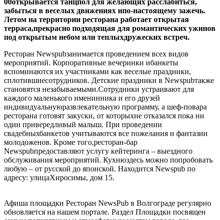
00открывается танцпол для желающих расслабиться,
забыться в веселых движениях ипо-настоящему зажечь.
Летом на территории ресторана работает открытая
терраса,прекрасно подходящая для романтических ужинов
под открытым небом или теплыхдружеских встреч.
Ресторан Newspubзанимается проведением всех видов
мероприятий. Корпоративные вечеринки ибанкеты
вспоминаются их участниками как веселые праздники,
сплотившиесотрудников. Детские праздники в Newspubтакже
становятся незабываемыми.Сотрудники устраивают для
каждого маленького именинника и его друзей
индивидуальнуюразвлекательную программу, а шеф-повара
ресторана готовят закуски, от которыхне отказался пока ни
один привередливый малыш. При проведении
свадебныхбанкетов учитываются все пожелания и фантазии
молодоженов. Кроме того,ресторан-бар
Newspubпредоставляют услугу кейтеринга – выездного
обслуживания мероприятий. Кухнюздесь можно попробовать
любую – от русской до японской. Находится Newspub по
адресу: улицаХиросимы, дом 15.
Афиша площадки Ресторан NewsPub в Волгограде регулярно
обновляется на нашем портале. Раздел Площадки посвящен