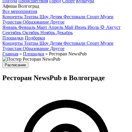
Погода
Происшествия
Город
Спорт
Культура
Афиша Волгоград
Все мероприятия
Концерты
Театры
Шоу
Детям
Фестивали
Спорт
Музеи
Туристам
Образование
Другое
Январь
Февраль
Март
Апрель
Май
Июнь
Июль
🌻
Август
Сентябрь
Октябрь
Ноябрь
Декабрь
Площадки
Подборки
Концерты
Театры
Шоу
Детям
Фестивали
Спорт
Музеи
Туристам
Образование
Другое
Главная
»
Площадки
» Ресторан NewsPub
Расписание
Ресторан NewsPub в Волгограде