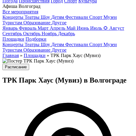
Погода
Происшествия
Город
Спорт
Культура
Афиша Волгоград
Все мероприятия
Концерты
Театры
Шоу
Детям
Фестивали
Спорт
Музеи
Туристам
Образование
Другое
Январь
Февраль
Март
Апрель
Май
Июнь
Июль
🌻
Август
Сентябрь
Октябрь
Ноябрь
Декабрь
Площадки
Подборки
Концерты
Театры
Шоу
Детям
Фестивали
Спорт
Музеи
Туристам
Образование
Другое
Главная
»
Площадки
» ТРК Парк Хаус (Мувиз)
Расписание
ТРК Парк Хаус (Мувиз) в Волгограде