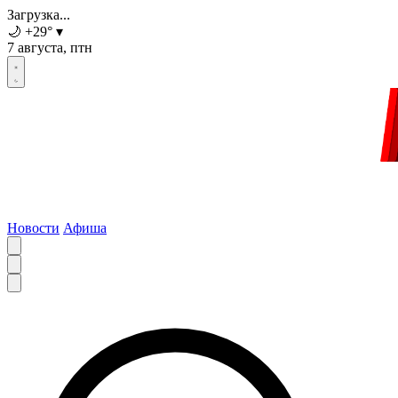
Загрузка...
🌙
+29
°
▾
7 августа, птн
Новости
Афиша