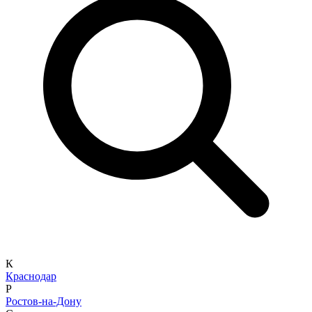
К
Краснодар
Р
Ростов-на-Дону