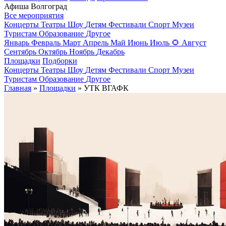
Афиша Волгоград
Все мероприятия
Концерты
Театры
Шоу
Детям
Фестивали
Спорт
Музеи
Туристам
Образование
Другое
Январь
Февраль
Март
Апрель
Май
Июнь
Июль
🌻
Август
Сентябрь
Октябрь
Ноябрь
Декабрь
Площадки
Подборки
Концерты
Театры
Шоу
Детям
Фестивали
Спорт
Музеи
Туристам
Образование
Другое
Главная
»
Площадки
» УТК ВГАФК