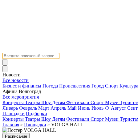
Новости
Все новости
Бизнес и финансы
Погода
Происшествия
Город
Спорт
Культур
Афиша Волгоград
Все мероприятия
Концерты
Театры
Шоу
Детям
Фестивали
Спорт
Музеи
Турист
Январь
Февраль
Март
Апрель
Май
Июнь
Июль
🌻
Август
Сент
Площадки
Подборки
Концерты
Театры
Шоу
Детям
Фестивали
Спорт
Музеи
Турист
Главная
»
Площадки
» VOLGA HALL
Расписание