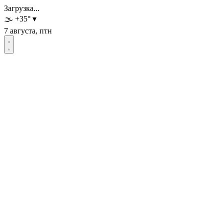
Загрузка...
🌫️
+35
°
▾
7 августа, птн