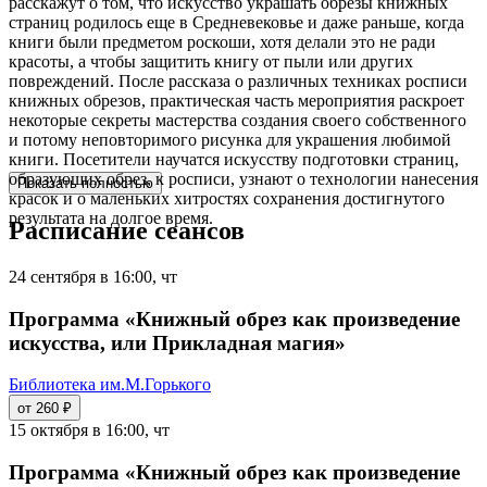
расскажут о том, что искусство украшать обрезы книжных
страниц родилось еще в Средневековье и даже раньше, когда
книги были предметом роскоши, хотя делали это не ради
красоты, а чтобы защитить книгу от пыли или других
повреждений. После рассказа о различных техниках росписи
книжных обрезов, практическая часть мероприятия раскроет
некоторые секреты мастерства создания своего собственного
и потому неповторимого рисунка для украшения любимой
книги. Посетители научатся искусству подготовки страниц,
образующих обрез, к росписи, узнают о технологии нанесения
Показать полностью
красок и о маленьких хитростях сохранения достигнутого
результата на долгое время.
Расписание сеансов
24 сентября в 16:00, чт
Программа «Книжный обрез как произведение
искусства, или Прикладная магия»
Библиотека им.М.Горького
от 260 ₽
15 октября в 16:00, чт
Программа «Книжный обрез как произведение