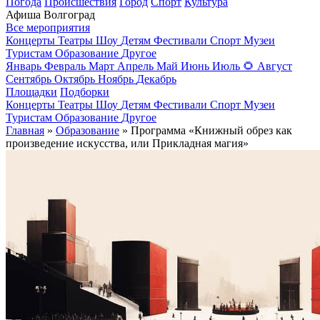
Погода
Происшествия
Город
Спорт
Культура
Афиша Волгоград
Все мероприятия
Концерты
Театры
Шоу
Детям
Фестивали
Спорт
Музеи
Туристам
Образование
Другое
Январь
Февраль
Март
Апрель
Май
Июнь
Июль
🌻
Август
Сентябрь
Октябрь
Ноябрь
Декабрь
Площадки
Подборки
Концерты
Театры
Шоу
Детям
Фестивали
Спорт
Музеи
Туристам
Образование
Другое
Главная
»
Образование
» Программа «Книжный обрез как
произведение искусства, или Прикладная магия»