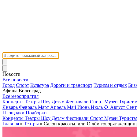
Новости
Все новости
Город
Спорт
Культура
Дороги и транспорт
Туризм и отдых
Биз
Афиша Волгоград
Все мероприятия
Концерты
Театры
Шоу
Детям
Фестивали
Спорт
Музеи
Турист
Январь
Февраль
Март
Апрель
Май
Июнь
Июль
🌻
Август
Сент
Площадки
Подборки
Концерты
Театры
Шоу
Детям
Фестивали
Спорт
Музеи
Турист
Главная
»
Театры
» Салон красоты, или О чём говорят женщин