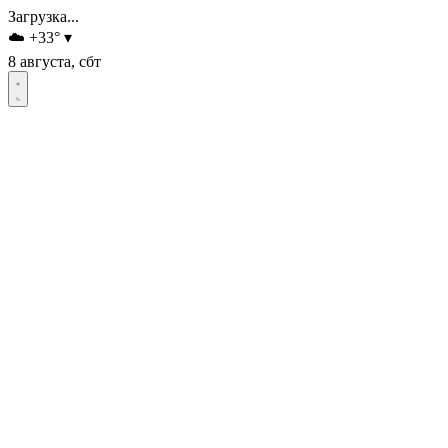
Загрузка...
☁️
+33
°
▾
8 августа, сбт