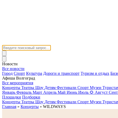
Новости
Все новости
Город
Спорт
Культура
Дороги и транспорт
Туризм и отдых
Биз
Афиша Волгоград
Все мероприятия
Концерты
Театры
Шоу
Детям
Фестивали
Спорт
Музеи
Турист
Январь
Февраль
Март
Апрель
Май
Июнь
Июль
🌻
Август
Сент
Площадки
Подборки
Концерты
Театры
Шоу
Детям
Фестивали
Спорт
Музеи
Турист
Главная
»
Концерты
» WILDWAYS