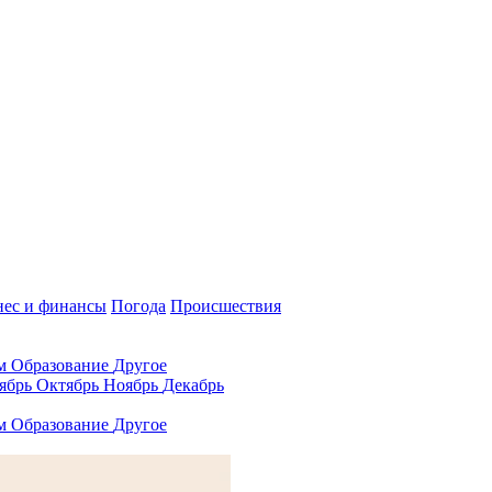
нес и финансы
Погода
Происшествия
ам
Образование
Другое
ябрь
Октябрь
Ноябрь
Декабрь
ам
Образование
Другое