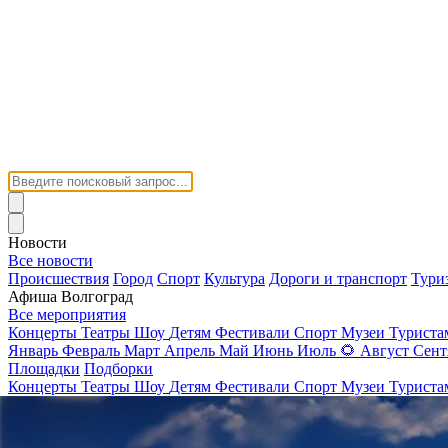
Новости
Все новости
Происшествия
Город
Спорт
Культура
Дороги и транспорт
Тури
Афиша Волгоград
Все мероприятия
Концерты
Театры
Шоу
Детям
Фестивали
Спорт
Музеи
Турист
Январь
Февраль
Март
Апрель
Май
Июнь
Июль
🌻
Август
Сент
Площадки
Подборки
Концерты
Театры
Шоу
Детям
Фестивали
Спорт
Музеи
Турист