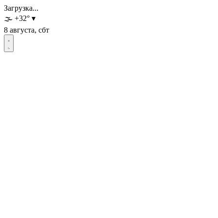
Загрузка...
🌫️
+32
°
▾
8 августа, сбт