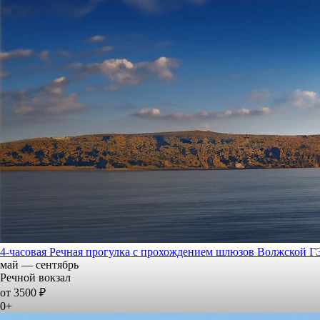
4-часовая Речная прогулка с прохождением шлюзов Волжской 
май — сентябрь
Речной вокзал
от 3500 ₽
0+