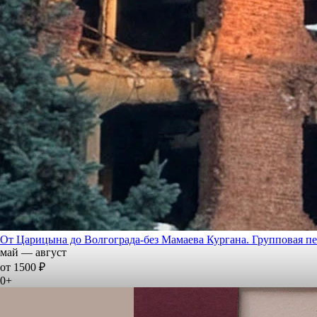
От Царицына до Волгограда-без Мамаева Кургана. Групповая п
май — август
от 1500 ₽
0+