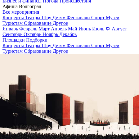
Бизнес и финансы
Погода
Происшествия
Афиша Волгоград
Все мероприятия
Концерты
Театры
Шоу
Детям
Фестивали
Спорт
Музеи
Туристам
Образование
Другое
Январь
Февраль
Март
Апрель
Май
Июнь
Июль
🌻
Август
Сентябрь
Октябрь
Ноябрь
Декабрь
Площадки
Подборки
Концерты
Театры
Шоу
Детям
Фестивали
Спорт
Музеи
Туристам
Образование
Другое