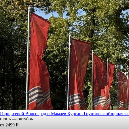
Город-герой Волгоград и Мамаев Курган. Групповая обзорная э
июнь — октябрь
от 2499 ₽