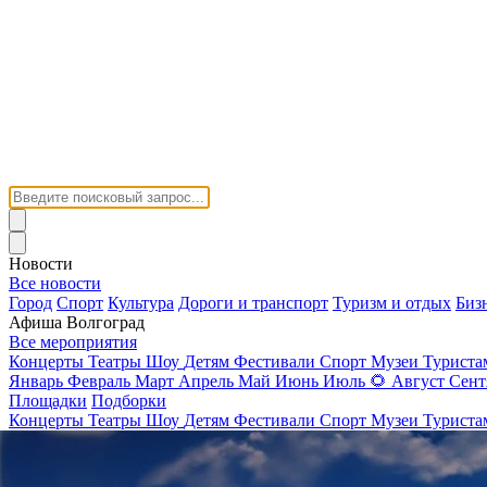
Новости
Все новости
Город
Спорт
Культура
Дороги и транспорт
Туризм и отдых
Биз
Афиша Волгоград
Все мероприятия
Концерты
Театры
Шоу
Детям
Фестивали
Спорт
Музеи
Турист
Январь
Февраль
Март
Апрель
Май
Июнь
Июль
🌻
Август
Сент
Площадки
Подборки
Концерты
Театры
Шоу
Детям
Фестивали
Спорт
Музеи
Турист