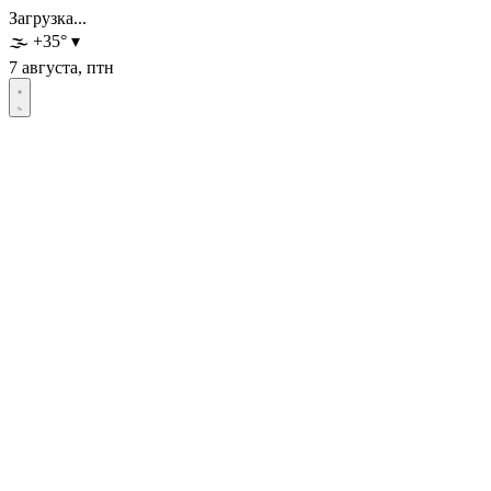
Загрузка...
🌫️
+35
°
▾
7 августа, птн