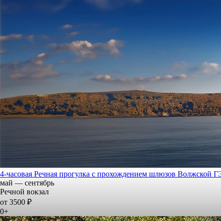
4-часовая Речная прогулка с прохождением шлюзов Волжской 
май — сентябрь
Речной вокзал
от 3500 ₽
0+