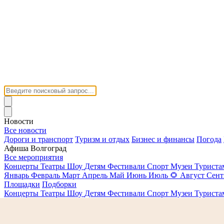
Новости
Все новости
Дороги и транспорт
Туризм и отдых
Бизнес и финансы
Погода
Афиша Волгоград
Все мероприятия
Концерты
Театры
Шоу
Детям
Фестивали
Спорт
Музеи
Турист
Январь
Февраль
Март
Апрель
Май
Июнь
Июль
🌻
Август
Сент
Площадки
Подборки
Концерты
Театры
Шоу
Детям
Фестивали
Спорт
Музеи
Турист