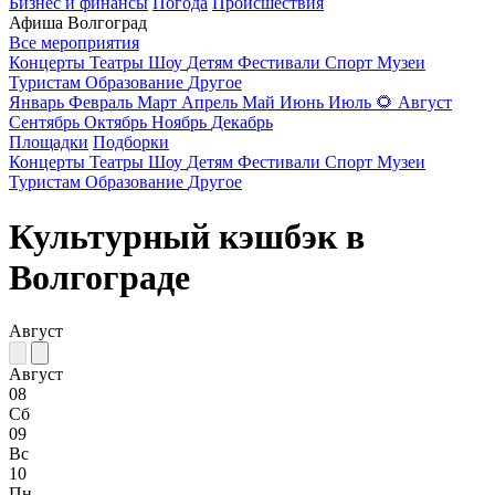
Бизнес и финансы
Погода
Происшествия
Афиша Волгоград
Все мероприятия
Концерты
Театры
Шоу
Детям
Фестивали
Спорт
Музеи
Туристам
Образование
Другое
Январь
Февраль
Март
Апрель
Май
Июнь
Июль
🌻
Август
Сентябрь
Октябрь
Ноябрь
Декабрь
Площадки
Подборки
Концерты
Театры
Шоу
Детям
Фестивали
Спорт
Музеи
Туристам
Образование
Другое
Культурный кэшбэк в
Волгограде
Август
Август
08
Сб
09
Вс
10
Пн