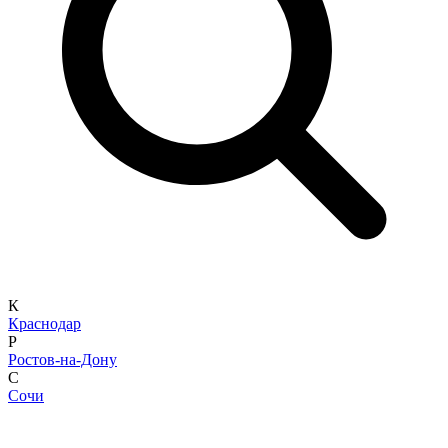
К
Краснодар
Р
Ростов-на-Дону
С
Сочи