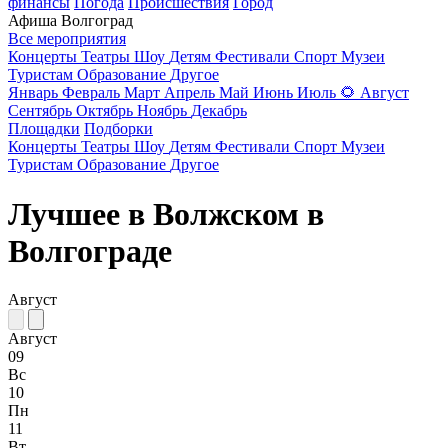
финансы
Погода
Происшествия
Город
Афиша Волгоград
Все мероприятия
Концерты
Театры
Шоу
Детям
Фестивали
Спорт
Музеи
Туристам
Образование
Другое
Январь
Февраль
Март
Апрель
Май
Июнь
Июль
🌻
Август
Сентябрь
Октябрь
Ноябрь
Декабрь
Площадки
Подборки
Концерты
Театры
Шоу
Детям
Фестивали
Спорт
Музеи
Туристам
Образование
Другое
Лучшее в Волжском в
Волгограде
Август
Август
09
Вс
10
Пн
11
Вт