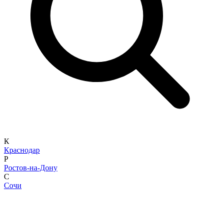
К
Краснодар
Р
Ростов-на-Дону
С
Сочи