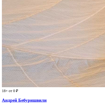
18+
от 0 ₽
Андрей Бебуришвили