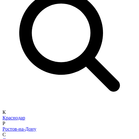
К
Краснодар
Р
Ростов-на-Дону
С