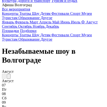
Культура
Дороги и транспорт
Туризм и отдых
Афиша Волгоград
Все мероприятия
Концерты
Театры
Шоу
Детям
Фестивали
Спорт
Музеи
Туристам
Образование
Другое
Январь
Февраль
Март
Апрель
Май
Июнь
Июль
🌻
Август
Сентябрь
Октябрь
Ноябрь
Декабрь
Площадки
Подборки
Концерты
Театры
Шоу
Детям
Фестивали
Спорт
Музеи
Туристам
Образование
Другое
Незабываемые шоу в
Волгограде
Август
Август
07
Пт
08
Сб
09
Вс