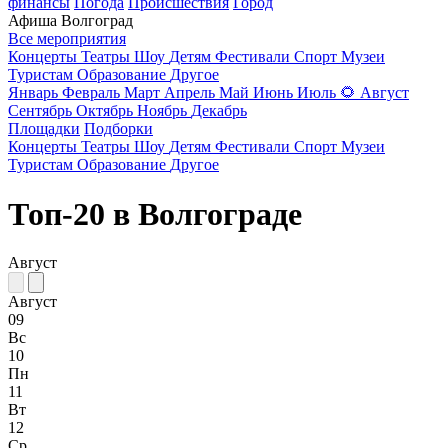
финансы
Погода
Происшествия
Город
Афиша Волгоград
Все мероприятия
Концерты
Театры
Шоу
Детям
Фестивали
Спорт
Музеи
Туристам
Образование
Другое
Январь
Февраль
Март
Апрель
Май
Июнь
Июль
🌻
Август
Сентябрь
Октябрь
Ноябрь
Декабрь
Площадки
Подборки
Концерты
Театры
Шоу
Детям
Фестивали
Спорт
Музеи
Туристам
Образование
Другое
Топ-20 в Волгограде
Август
Август
09
Вс
10
Пн
11
Вт
12
Ср