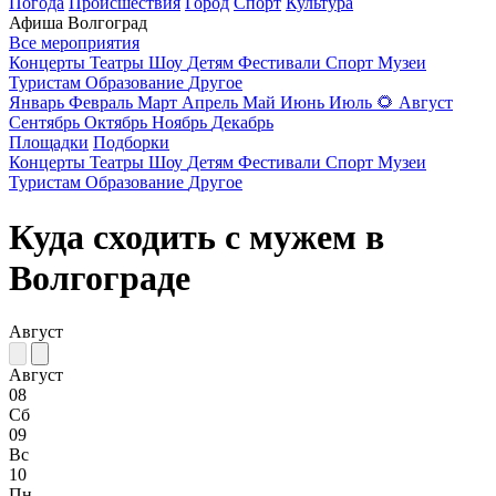
Погода
Происшествия
Город
Спорт
Культура
Афиша Волгоград
Все мероприятия
Концерты
Театры
Шоу
Детям
Фестивали
Спорт
Музеи
Туристам
Образование
Другое
Январь
Февраль
Март
Апрель
Май
Июнь
Июль
🌻
Август
Сентябрь
Октябрь
Ноябрь
Декабрь
Площадки
Подборки
Концерты
Театры
Шоу
Детям
Фестивали
Спорт
Музеи
Туристам
Образование
Другое
Куда сходить с мужем в
Волгограде
Август
Август
08
Сб
09
Вс
10
Пн