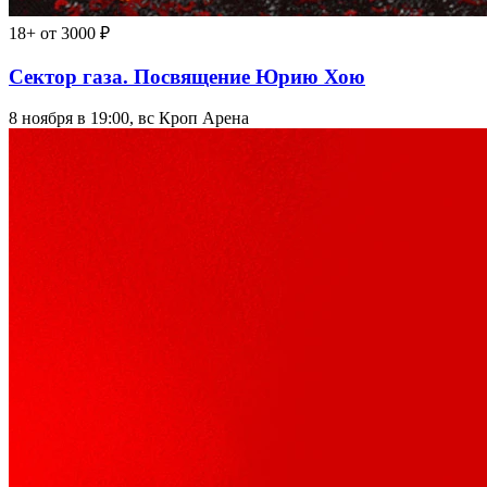
18+
от 3000 ₽
Сектор газа. Посвящение Юрию Хою
8 ноября в 19:00, вс
Кроп Арена